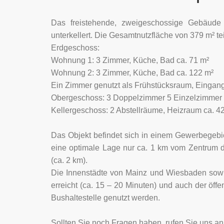
Das freistehende, zweigeschossige Gebäude b
unterkellert. Die Gesamtnutzfläche von 379 m² teil
Erdgeschoss:
Wohnung 1: 3 Zimmer, Küche, Bad ca. 71 m²
Wohnung 2: 3 Zimmer, Küche, Bad ca. 122 m²
Ein Zimmer genutzt als Frühstücksraum, Eingang
Obergeschoss: 3 Doppelzimmer 5 Einzelzimmer 
Kellergeschoss: 2 Abstellräume, Heizraum ca. 4
Das Objekt befindet sich in einem Gewerbegebie
eine optimale Lage nur ca. 1 km vom Zentrum de
(ca. 2 km).
Die Innenstädte von Mainz und Wiesbaden sowi
erreicht (ca. 15 – 20 Minuten) und auch der öff
Bushaltestelle genutzt werden.
Sollten Sie noch Fragen haben, rufen Sie uns an